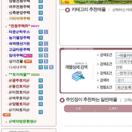
양평전원주택
여주전원주택
카테고리 추천매물
선택하신 카테
신축분양주택
기타지역주택
*전원주택外*
타운@하우스
농가별장주택
숙박팬션가든
고급타운주택
임대주택
상가건물
다세대주택
만원
**토지매물**
@광주토지@
@용인토지@
@이천토지@
@여주토지@
주인장이 추천하는 일반매물
고객님
@양평토지@
@기타토지@
@예약방문환영@