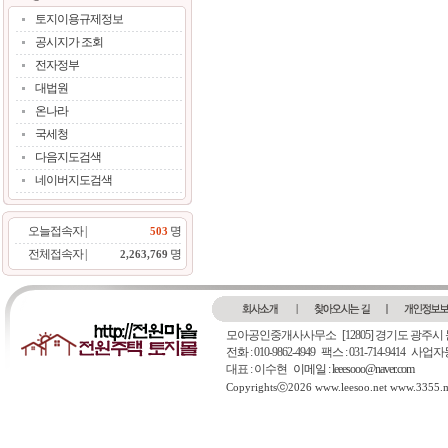
토지이용규제정보
공시지가 조회
전자정부
대법원
온나라
국세청
다음지도검색
네이버지도검색
오늘접속자 |
명
503
전체접속자 |
명
2,263,769
모아공인중개사사무소
[12805] 경기도 광주시
전화 : 010-9862-4949 팩스 : 031-714-9414 
대표 : 이수현
이메일 : leeesooo@naver.com
Copyrightsⓒ2026 www.leesoo.net www.3355.me.