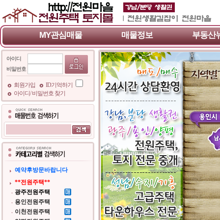
MY관심매물
매물정보
부동산
아이디
비밀번호
회원가입
ID기억하기
아이디/ 비밀번호 찾기
예약후방문바랍니다
**전원주택**
광주전원주택
용인전원주택
이천전원주택