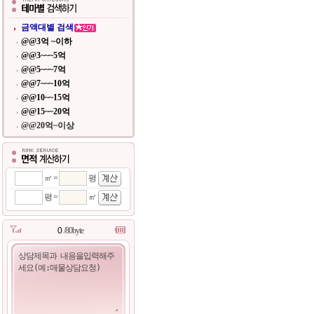
금액대별 검색
@@3억 ~이하
@@3~~~5억
@@5~~~7억
@@7~~~10억
@@10~~15억
@@15~~20억
@@20억~이상
㎡ =
평
평 =
㎡
/80byte