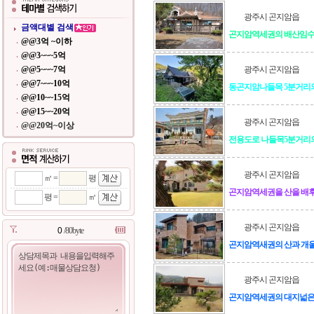
광주시 곤지암읍
금액대별 검색
곤지암역세권의 배산임수
@@3억 ~이하
@@3~~~5억
@@5~~~7억
광주시 곤지암읍
@@7~~~10억
동곤지암나들목 5분거리
@@10~~15억
@@15~~20억
광주시 곤지암읍
@@20억~이상
전용도로 나들목5분거리의 
광주시 곤지암읍
㎡ =
평
곤지암역세권을 산을 배
평 =
㎡
광주시 곤지암읍
/80byte
곤지암역새권의 산과 개울
광주시 곤지암읍
곤지암역세권의 대지넓은