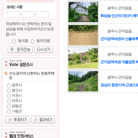
광주시 곤지암읍
-
-
화담숲 인근의 대단지 쾌
작성해주시는 연락처는 문의 및
상담을 위해 수집하며 5년간 보관
광주시 곤지암읍
합니다.
곤지암역세권의 산을배후
동의함
동의안함
광주시 곤지암읍
곤지암역세권 개울접한 4
Q.
수도권지역 선호하는 전원주택
광주시 곤지암읍
은
광주시
장심리 청정지역 근생으
용인시
이천시
여주시
양평군
가평군