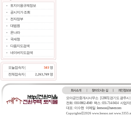
토지이용규제정보
공시지가 조회
전자정부
대법원
온나라
국세청
다음지도검색
네이버지도검색
오늘접속자 |
명
503
전체접속자 |
명
2,263,769
모아공인중개사사무소
[12805] 경기도 광주시
전화 : 010-9862-4949 팩스 : 031-714-9414 
대표 : 이수현
이메일 : leeesooo@naver.com
Copyrightsⓒ2026 www.leesoo.net www.3355.me.