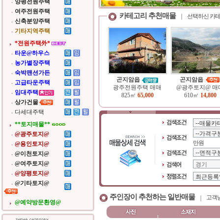
양평전원주택
여주전원주택
카테고리 추천매물
선택하신 카테
신축분양주택
기타지역주택
*전원주택外*
타운@하우스
농가별장주택
숙박팬션가든
곤지암읍
곤지암읍
고급타운주택
광주전원주택 매매
@광주토지@ 매
임대주택
825㎡
65,000
610㎡
14,800
상가건물
다세대주택
**토지매물**
@광주토지@
만원
@용인토지@
@이천토지@
@여주토지@
@양평토지@
@기타토지@
주인장이 추천하는 일반매물
고객님
@예약방문환영@