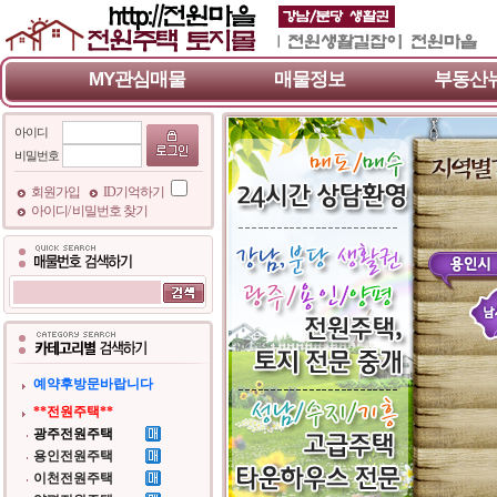
MY관심매물
매물정보
부동산
아이디
비밀번호
회원가입
ID기억하기
아이디/ 비밀번호 찾기
예약후방문바랍니다
**전원주택**
광주전원주택
용인전원주택
이천전원주택